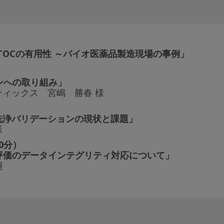
OCの有用性 ～バイオ医薬品製造現場の事例」
ンへの取り組み」
ィックス 宮嶋 勝春 様
洗浄バリデーションの現状と課題」
様
0分）
～高評価のデータインテグリティ対応について」
嗣