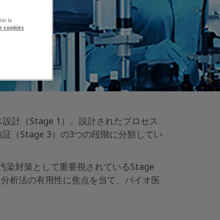
rar la
de cookies
設計（Stage 1）、設計されたプロセス
（Stage 3）の3つの段階に分類してい
染対策として重要視されているStage
bon）分析法の有用性に焦点を当て、バイオ医