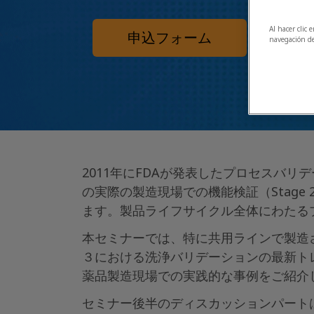
Al hacer clic 
申込フォーム
navegación de
2011年にFDAが発表したプロセスバリ
の実際の製造現場での機能検証（Stage
ます。製品ライフサイクル全体にわたる
本セミナーでは、特に共用ラインで製造さ
３における洗浄バリデーションの最新トレンド
薬品製造現場での実践的な事例をご紹介
セミナー後半のディスカッションパート