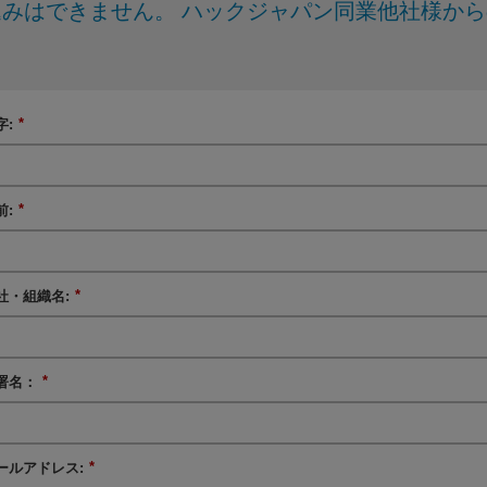
みはできません。 ハックジャパン同業他社様か
*
字:
*
前:
*
社・組織名:
*
署名：
*
ールアドレス: