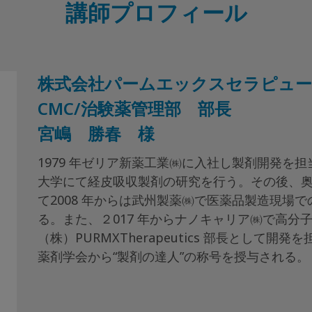
講師プロフィール
株式会社パームエックスセラピュ
CMC/治験薬管理部 部長
宮嶋 勝春 様
1979 年ゼリア新薬工業㈱に入社し製剤開発を担当
大学にて経皮吸収製剤の研究を行う。その後、
て2008 年からは武州製薬㈱で医薬品製造現場
る。また、２017 年からナノキャリア㈱で高分子ミ
（株）PURMXTherapeutics 部長として開発
薬剤学会から“製剤の達人”の称号を授与される。