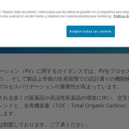
en “Aceptar todas las cookies”, usted acepta que las cookies se guarden en su dispositivo para mejo
l sitio, analizar el uso del mismo, y colaborar con nuestros estudios para marketing.
Política 
Aceptar todas las cookies
デーション（PV）に関するガイダンスでは、PVをプロセス
 2）、そして製品上市後の生産段階での設計通りの機能検証
プロセスバリデーションの重要性が高まっています。
れる多くの医薬品や高活性医薬品の増加に伴い、交叉汚
と、全有機炭素（TOC：Total Organic Car
します。
は割愛しております。ご了承ください。